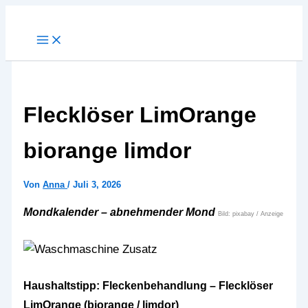
Zum
Inhalt
springen
Flecklöser LimOrange
biorange limdor
Von
Anna
/
Juli 3, 2026
Mondkalender – abnehmender Mond
Bild: pixabay / Anzeige
Haushaltstipp: Fleckenbehandlung – Flecklöser
LimOrange (biorange / limdor)