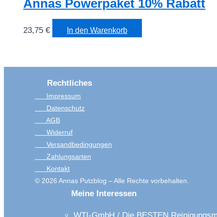
Annas Powerpaket 10% Rabatt
23,75
€
In den Warenkorb
Rechtliches
Impressum
Datenschutz
AGB
Widerruf
Versandbedingungen
Zahlungsarten
Kontakt
© 2026 Annas Putzblog – Alle Rechte vorbehalten.
Meine Interessen
WTI-GmbH / Die BESTEN Reinigungsmi