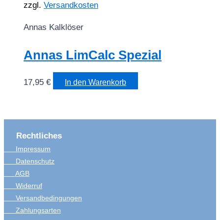
zzgl.
Versandkosten
Annas Kalklöser
Annas LimCalc Spezial
17,95
€
In den Warenkorb
Rechtliches
Impressum
Datenschutz
AGB
Widerruf
Versandbedingungen
Zahlungsarten