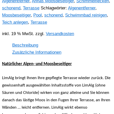
Algenentferner
,
Annas Moosbeseitiger
,
Schimmelflecken
,
schonend
,
Terrasse
Schlagwörter:
Algenentferner
,
Moosbeseitiger
,
Pool
,
schonend
,
Schwimmbad reinigen
,
Teich anlegen
,
Terrasse
inkl. 19 % MwSt.
zzgl.
Versandkosten
Beschreibung
Zusätzliche Informationen
Natürlicher Algen- und Moosbeseitiger
LimAlg bringt Ihnen Ihre gepflegte Terrasse wieder zurück. Die
gewissenhaft ausgewählten Inhaltsstoffe von LimAlg (ohne
Säuren und Chloride) wirken von ganz alleine und Sie können
danach das lästige Moos in den Fugen Ihrer Terrasse, an Ihren
Wänden … leicht entfernen. LimAlg wirkt ebenso