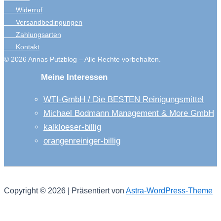
Widerruf
der
Versandbedingungen
Produktsei
Zahlungsarten
gewählt
Kontakt
werden
© 2026 Annas Putzblog – Alle Rechte vorbehalten.
Meine Interessen
WTI-GmbH / Die BESTEN Reinigungsmittel
Michael Bodmann Management & More GmbH
kalkloeser-billig
orangenreiniger-billig
Copyright © 2026 | Präsentiert von
Astra-WordPress-Theme