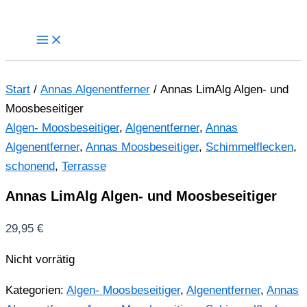
Zum
Inhalt
springen
Start
/
Annas Algenentferner
/ Annas LimAlg Algen- und
Moosbeseitiger
Algen- Moosbeseitiger
,
Algenentferner
,
Annas
Algenentferner
,
Annas Moosbeseitiger
,
Schimmelflecken
,
schonend
,
Terrasse
Annas LimAlg Algen- und Moosbeseitiger
29,95
€
Nicht vorrätig
Kategorien:
Algen- Moosbeseitiger
,
Algenentferner
,
Annas