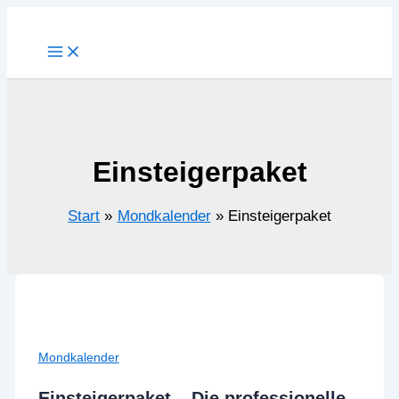
Zum
Inhalt
springen
Einsteigerpaket
Start
Mondkalender
Einsteigerpaket
Mondkalender
Einsteigerpaket – Die professionelle