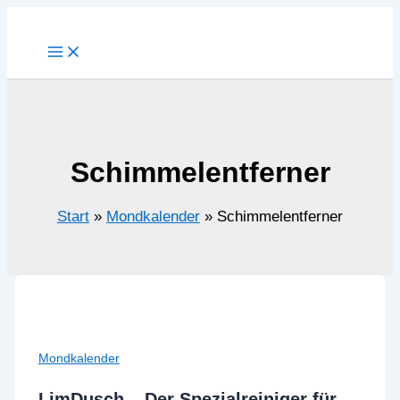
Zum
Inhalt
springen
Schimmelentferner
Start
Mondkalender
Schimmelentferner
Mondkalender
LimDusch – Der Spezialreiniger für