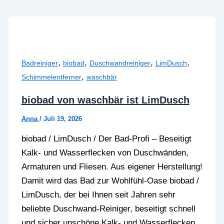
,
,
,
,
Badreiniger
biobad
Duschwandreiniger
LimDusch
,
Schimmelentferner
waschbär
biobad von waschbär ist LimDusch
Anna
/
Juli 19, 2026
biobad / LimDusch / Der Bad-Profi – Beseitigt
Kalk- und Wasserflecken von Duschwänden,
Armaturen und Fliesen. Aus eigener Herstellung!
Damit wird das Bad zur Wohlfühl-Oase biobad /
LimDusch, der bei Ihnen seit Jahren sehr
beliebte Duschwand-Reiniger, beseitigt schnell
und sicher unschöne Kalk- und Wasserflecken