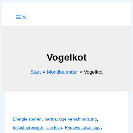
Zum
Inhalt
springen
Vogelkot
Start
Mondkalender
Vogelkot
,
,
Energie sparen
hartnäckige Verschmutzung
,
,
,
Industriereiniger
LimTech
Photovoltaikanlage