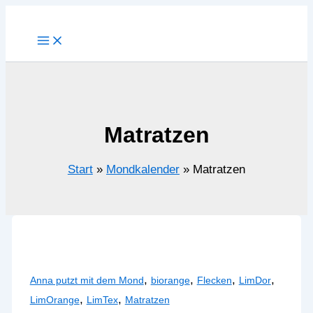
Zum
Inhalt
springen
Matratzen
Start
Mondkalender
Matratzen
,
,
,
,
Anna putzt mit dem Mond
biorange
Flecken
LimDor
,
,
LimOrange
LimTex
Matratzen