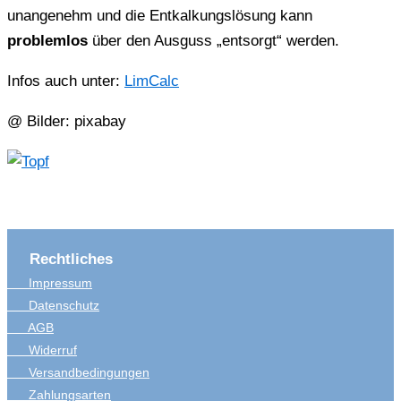
unangenehm und die Entkalkungslösung kann
problemlos
über den Ausguss „entsorgt“ werden.
Infos auch unter:
LimCalc
@ Bilder: pixabay
Rechtliches
Impressum
Datenschutz
AGB
Widerruf
Versandbedingungen
Zahlungsarten