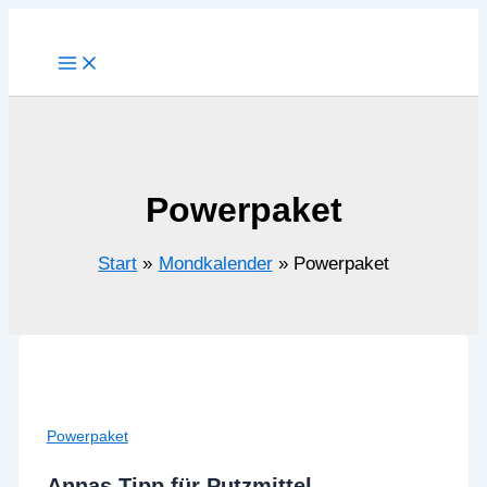
Zum
Inhalt
springen
Powerpaket
Start
Mondkalender
Powerpaket
Powerpaket
Annas Tipp für Putzmittel –