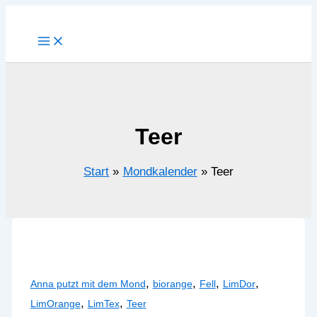
Zum
Inhalt
springen
Teer
Start
Mondkalender
Teer
,
,
,
,
Anna putzt mit dem Mond
biorange
Fell
LimDor
,
,
LimOrange
LimTex
Teer