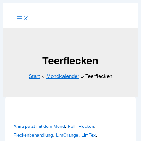
Zum
Inhalt
springen
Teerflecken
Start
Mondkalender
Teerflecken
,
,
,
Anna putzt mit dem Mond
Fell
Flecken
,
,
,
Fleckenbehandlung
LimOrange
LimTex