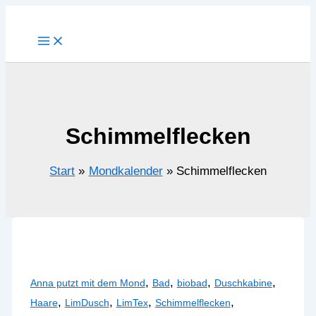
Zum
Inhalt
springen
Schimmelflecken
Start
Mondkalender
Schimmelflecken
,
,
,
,
Anna putzt mit dem Mond
Bad
biobad
Duschkabine
,
,
,
,
Haare
LimDusch
LimTex
Schimmelflecken