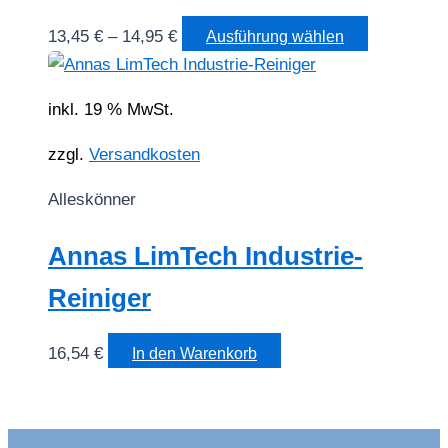
Dieses
13,45
€
–
14,95
€
Ausführung wählen
Produkt
weist
inkl. 19 % MwSt.
mehrere
Varianten
zzgl.
Versandkosten
auf.
Alleskönner
Die
Optionen
Annas LimTech Industrie-
können
auf
Reiniger
der
Produktsei
16,54
€
In den Warenkorb
gewählt
werden