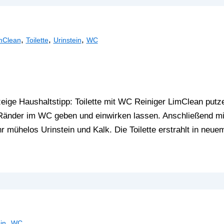
,
,
,
mClean
Toilette
Urinstein
WC
ige Haushaltstipp: Toilette mit WC Reiniger LimClean putz
Ränder im WC geben und einwirken lassen. Anschließend mi
hr mühelos Urinstein und Kalk. Die Toilette erstrahlt in neue
,
in
WC