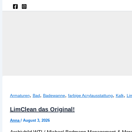
,
,
,
,
,
Armaturen
Bad
Badewanne
farbige Acrylausstattung
Kalk
Li
LimClean das Original!
Anna
/
August 3, 2026