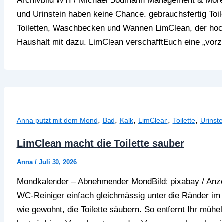
Archivbild WTI / Michael Bodmann Management & More
und Urinstein haben keine Chance. gebrauchsfertig To
Toiletten, Waschbecken und Wannen LimClean, der ho
Haushalt mit dazu. LimClean verschafftEuch eine „vorz
,
,
,
,
,
Anna putzt mit dem Mond
Bad
Kalk
LimClean
Toilette
Urinste
LimClean macht die Toilette sauber
Anna
/
Juli 30, 2026
Mondkalender – Abnehmender MondBild: pixabay / Anzei
WC-Reiniger einfach gleichmässig unter die Ränder im
wie gewohnt, die Toilette säubern. So entfernt Ihr mühel