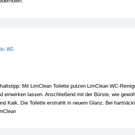
ederholen.
,
in
WC
altstipp: Mit LimClean Toilette putzen LimClean WC-Reinig
 einwirken lassen. Anschließend mit der Bürste, wie gewoh
und Kalk. Die Toilette erstrahlt in neuem Glanz. Bei hartnäck
imClean