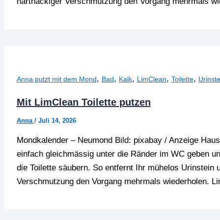
hartnäckiger Verschmutzung den Vorgang mehrmals wi
,
,
,
,
,
Anna putzt mit dem Mond
Bad
Kalk
LimClean
Toilette
Urinste
Mit LimClean Toilette putzen
Anna
/
Juli 14, 2026
Mondkalender – Neumond Bild: pixabay / Anzeige Haush
einfach gleichmässig unter die Ränder im WC geben und
die Toilette säubern. So entfernt Ihr mühelos Urinstein 
Verschmutzung den Vorgang mehrmals wiederholen. L