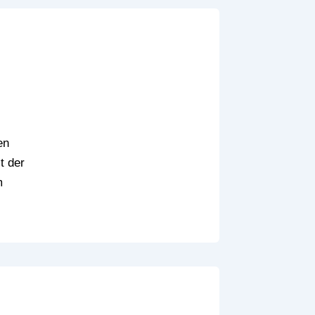
en
t der
m