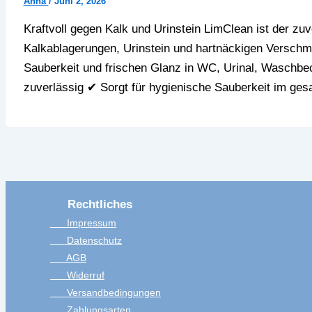
Anna
/
Juni 2, 2026
Kraftvoll gegen Kalk und Urinstein LimClean ist der zu
Kalkablagerungen, Urinstein und hartnäckigen Verschmu
Sauberkeit und frischen Glanz in WC, Urinal, Waschbec
zuverlässig ✔ Sorgt für hygienische Sauberkeit im ges
Rechtliches
Impressum
Datenschutz
AGB
Widerruf
Versandbedingungen
Zahlungsarten