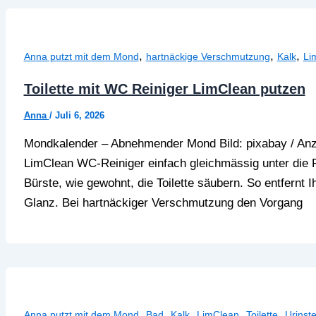
,
,
,
Anna putzt mit dem Mond
hartnäckige Verschmutzung
Kalk
Li
Toilette mit WC Reiniger LimClean putzen
Anna
/
Juli 6, 2026
Mondkalender – Abnehmender Mond Bild: pixabay / Anze
LimClean WC-Reiniger einfach gleichmässig unter die 
Bürste, wie gewohnt, die Toilette säubern. So entfernt I
Glanz. Bei hartnäckiger Verschmutzung den Vorgang
,
,
,
,
,
Anna putzt mit dem Mond
Bad
Kalk
LimClean
Toilette
Urinste