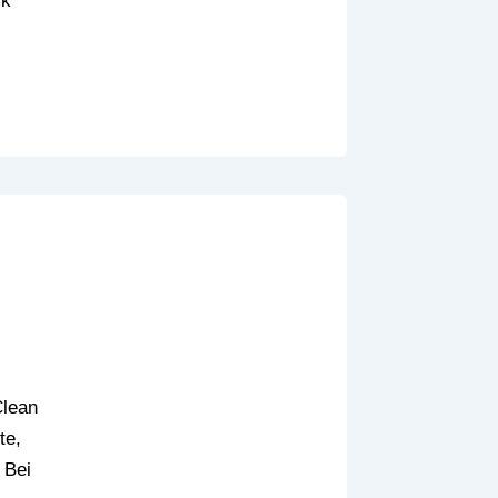
lk
Clean
te,
 Bei