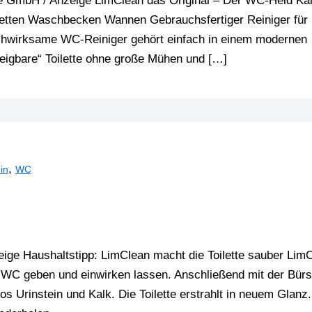
 GmbH / Anzeige LimClean das Original – Der WC-Held Ka
iletten Waschbecken Wannen Gebrauchsfertiger Reiniger für
chwirksame WC-Reiniger gehört einfach in einem modernen
eigbare“ Toilette ohne große Mühen und […]
,
in
WC
ge Haushaltstipp: LimClean macht die Toilette sauber Lim
 WC geben und einwirken lassen. Anschließend mit der Bürs
os Urinstein und Kalk. Die Toilette erstrahlt in neuem Glanz.