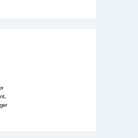
er
nt,
iger