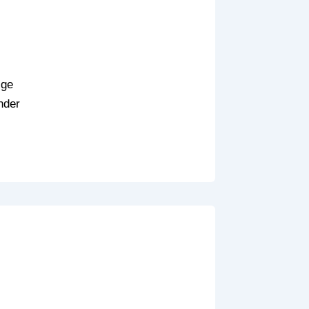
ige
nder