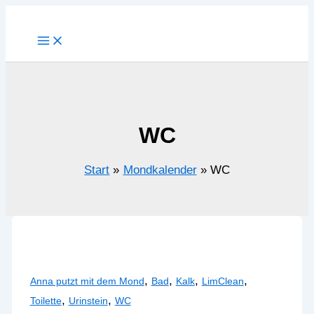
Zum
Inhalt
springen
WC
Start
Mondkalender
WC
,
,
,
,
Anna putzt mit dem Mond
Bad
Kalk
LimClean
,
,
Toilette
Urinstein
WC