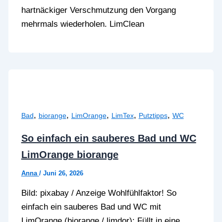
hartnäckiger Verschmutzung den Vorgang
mehrmals wiederholen. LimClean
,
,
,
,
,
Bad
biorange
LimOrange
LimTex
Putztipps
WC
So einfach ein sauberes Bad und WC
LimOrange biorange
Anna
/
Juni 26, 2026
Bild: pixabay / Anzeige Wohlfühlfaktor! So
einfach ein sauberes Bad und WC mit
LimOrange (biorange / limdor): Füllt in eine