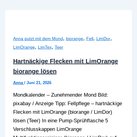
,
,
,
,
Anna putzt mit dem Mond
biorange
Fell
LimDor
,
,
LimOrange
LimTex
Teer
Hartnäckige Flecken mit LimOrange
biorange lösen
Anna
/
Juni 21, 2026
Mondkalender – Zunehmender Mond Bild:
pixabay / Anzeige Tipp: Fellpflege – hartnäckige
Flecken mit LimOrange (biorange / LimDor)
lösen (Teer) In eine Pump-Sprühflasche 5
Verschlusskappen LimOrange