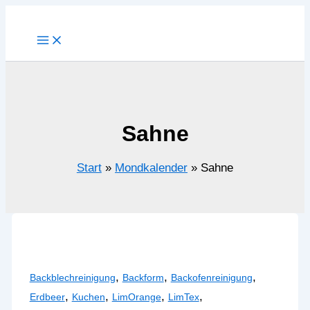
Zum
Inhalt
springen
Sahne
Start
Mondkalender
Sahne
,
,
,
Backblechreinigung
Backform
Backofenreinigung
,
,
,
,
Erdbeer
Kuchen
LimOrange
LimTex