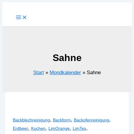
Zum
Inhalt
springen
Sahne
Start
Mondkalender
Sahne
,
,
,
Backblechreinigung
Backform
Backofenreinigung
,
,
,
,
Erdbeer
Kuchen
LimOrange
LimTex