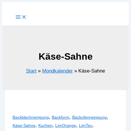
Zum
Inhalt
springen
Käse-Sahne
Start
Mondkalender
Käse-Sahne
,
,
,
Backblechreinigung
Backform
Backofenreinigung
,
,
,
,
Käse-Sahne
Kuchen
LimOrange
LimTex