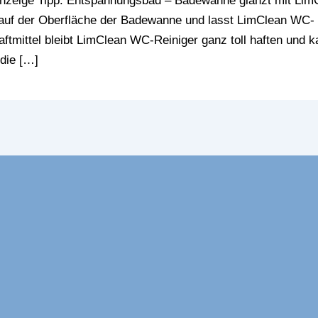
nzeige Tipp: Entspannungsbad – Badewanne glänzt mit Lim
g auf der Oberfläche der Badewanne und lasst LimClean WC-
ftmittel bleibt LimClean WC-Reiniger ganz toll haften und k
 die […]