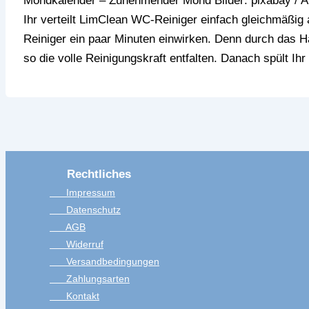
Mondkalender – Zunehmender Mond Bilder: pixabay / A
Ihr verteilt LimClean WC-Reiniger einfach gleichmäßi
Reiniger ein paar Minuten einwirken. Denn durch das Ha
so die volle Reinigungskraft entfalten. Danach spült Ihr
Rechtliches
Impressum
Datenschutz
AGB
Widerruf
Versandbedingungen
Zahlungsarten
Kontakt