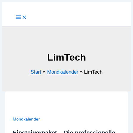
Zum
Inhalt
springen
LimTech
Start
Mondkalender
LimTech
Mondkalender
Einsteigerpaket – Die professionelle