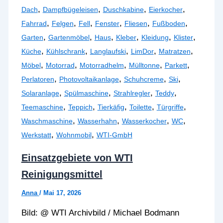
,
,
,
,
Dach
Dampfbügeleisen
Duschkabine
Eierkocher
,
,
,
,
,
,
Fahrrad
Felgen
Fell
Fenster
Fliesen
Fußboden
,
,
,
,
,
,
Garten
Gartenmöbel
Haus
Kleber
Kleidung
Klister
,
,
,
,
,
Küche
Kühlschrank
Langlaufski
LimDor
Matratzen
,
,
,
,
,
Möbel
Motorrad
Motorradhelm
Mülltonne
Parkett
,
,
,
,
Perlatoren
Photovoltaikanlage
Schuhcreme
Ski
,
,
,
,
Solaranlage
Spülmaschine
Strahlregler
Teddy
,
,
,
,
,
Teemaschine
Teppich
Tierkäfig
Toilette
Türgriffe
,
,
,
,
Waschmaschine
Wasserhahn
Wasserkocher
WC
,
,
Werkstatt
Wohnmobil
WTI-GmbH
Einsatzgebiete von WTI
Reinigungsmittel
Anna
/
Mai 17, 2026
Bild: @ WTI Archivbild / Michael Bodmann