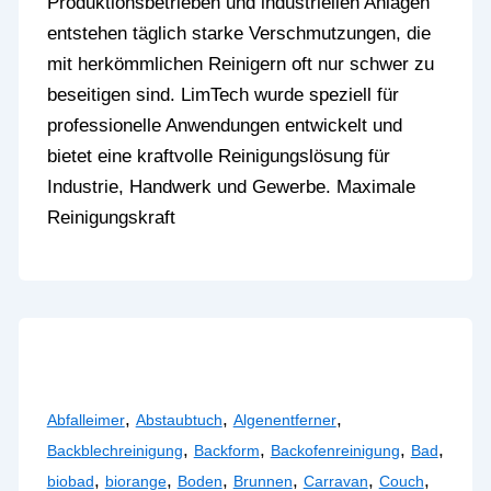
Produktionsbetrieben und industriellen Anlagen
entstehen täglich starke Verschmutzungen, die
mit herkömmlichen Reinigern oft nur schwer zu
beseitigen sind. LimTech wurde speziell für
professionelle Anwendungen entwickelt und
bietet eine kraftvolle Reinigungslösung für
Industrie, Handwerk und Gewerbe. Maximale
Reinigungskraft
,
,
,
Abfalleimer
Abstaubtuch
Algenentferner
,
,
,
,
Backblechreinigung
Backform
Backofenreinigung
Bad
,
,
,
,
,
,
biobad
biorange
Boden
Brunnen
Carravan
Couch