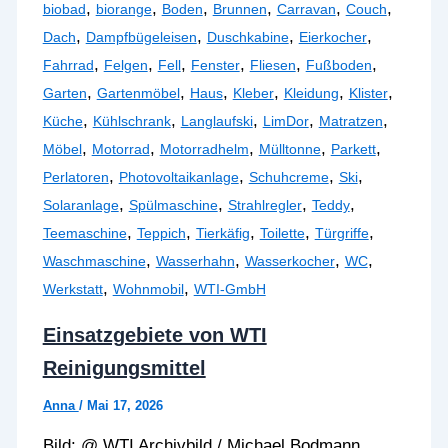
,
,
,
,
,
,
biobad
biorange
Boden
Brunnen
Carravan
Couch
,
,
,
,
Dach
Dampfbügeleisen
Duschkabine
Eierkocher
,
,
,
,
,
,
Fahrrad
Felgen
Fell
Fenster
Fliesen
Fußboden
,
,
,
,
,
,
Garten
Gartenmöbel
Haus
Kleber
Kleidung
Klister
,
,
,
,
,
Küche
Kühlschrank
Langlaufski
LimDor
Matratzen
,
,
,
,
,
Möbel
Motorrad
Motorradhelm
Mülltonne
Parkett
,
,
,
,
Perlatoren
Photovoltaikanlage
Schuhcreme
Ski
,
,
,
,
Solaranlage
Spülmaschine
Strahlregler
Teddy
,
,
,
,
,
Teemaschine
Teppich
Tierkäfig
Toilette
Türgriffe
,
,
,
,
Waschmaschine
Wasserhahn
Wasserkocher
WC
,
,
Werkstatt
Wohnmobil
WTI-GmbH
Einsatzgebiete von WTI
Reinigungsmittel
Anna
/
Mai 17, 2026
Bild: @ WTI Archivbild / Michael Bodmann