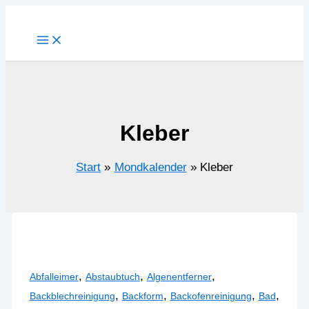
Zum
Inhalt
springen
Kleber
Start
Mondkalender
Kleber
,
,
,
Abfalleimer
Abstaubtuch
Algenentferner
,
,
,
,
Backblechreinigung
Backform
Backofenreinigung
Bad